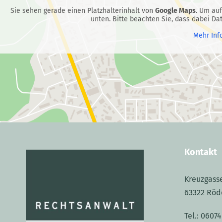
t
Sie sehen gerade einen Platzhalterinhalt von
Google Maps
. Um auf
unten. Bitte beachten Sie, dass dabei Da
i
Mehr Inf
v
e
:
Kontakt
Kreuzgass
63322 Röd
Tel.:
06074